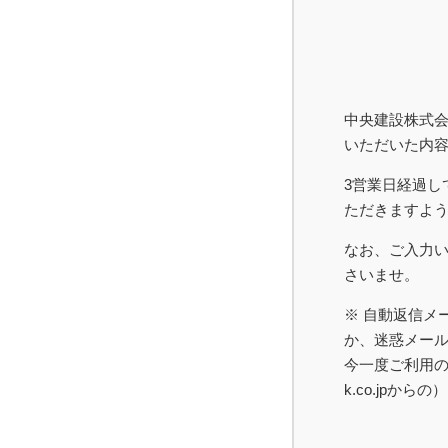
中央建設株式
いただいた内
3営業日経過し
ただきますよ
なお、ご入力
さいませ。
※ 自動返信メ
か、迷惑メー
今一度ご利用の
k.co.jp