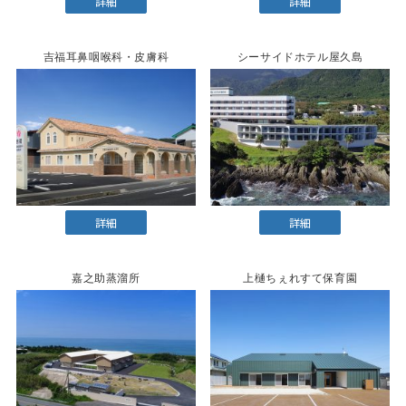
詳細
詳細
吉福耳鼻咽喉科・皮膚科
シーサイドホテル屋久島
詳細
詳細
嘉之助蒸溜所
上樋ちぇれすて保育園