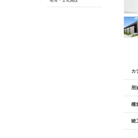
教育・文化施設
カ
用
構
竣