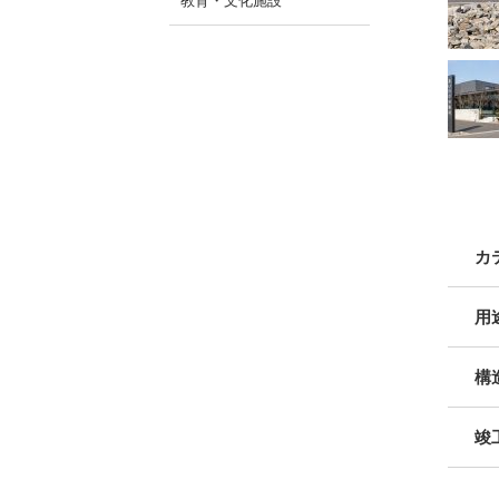
教育・文化施設
カ
用
構
竣